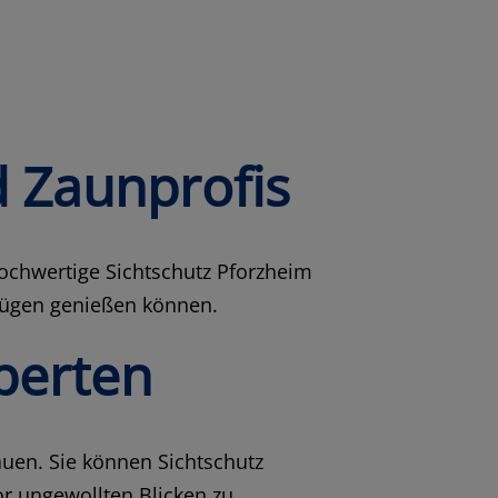
d Zaunprofis
hochwertige Sichtschutz Pforzheim
 Zügen genießen können.
perten
auen. Sie können Sichtschutz
r ungewollten Blicken zu