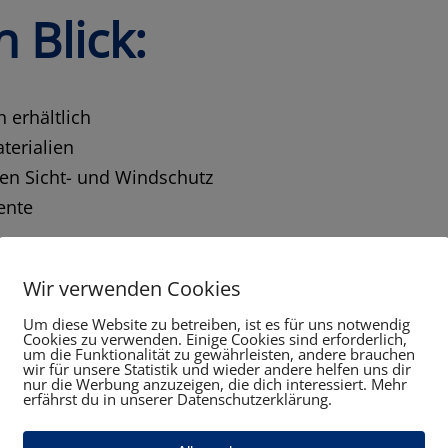
n Blick:
 erhältlich
terialien
len Sicht- und Windschutz
ente
haften bieten wir Ih
Wir verwenden Cookies
m an:
Um diese Website zu betreiben, ist es für uns notwendig
Cookies zu verwenden. Einige Cookies sind erforderlich,
um die Funktionalität zu gewährleisten, andere brauchen
wir für unsere Statistik und wieder andere helfen uns dir
nur die Werbung anzuzeigen, die dich interessiert. Mehr
erfährst du in unserer Datenschutzerklärung.