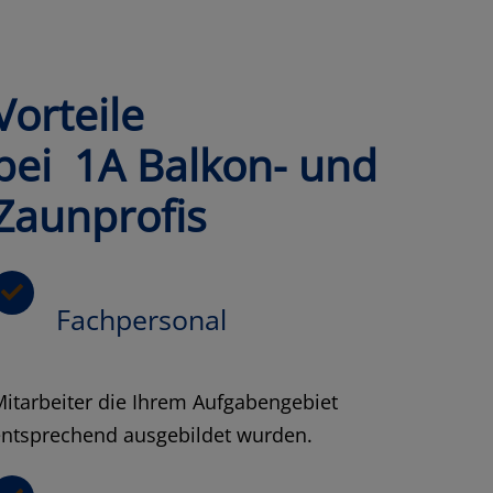
Vorteile
bei 1A Balkon- und
Zaunprofis
Fachpersonal
itarbeiter die Ihrem Aufgabengebiet
entsprechend ausgebildet wurden.