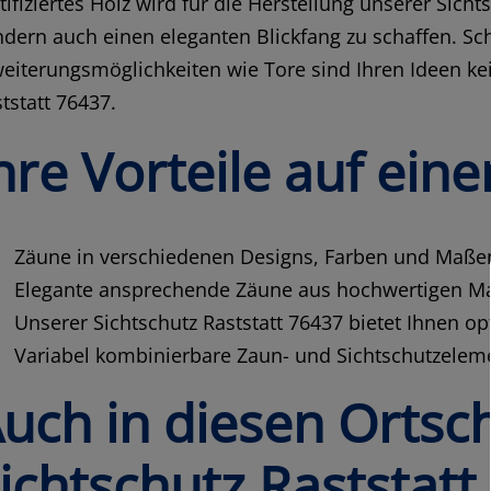
tifiziertes Holz wird für die Herstellung unserer Sic
dern auch einen eleganten Blickfang zu schaffen. Schl
eiterungsmöglichkeiten wie Tore sind Ihren Ideen ke
tstatt 76437.
hre Vorteile auf eine
Zäune in verschiedenen Designs, Farben und Maßen
Elegante ansprechende Zäune aus hochwertigen Ma
Unserer Sichtschutz Raststatt 76437 bietet Ihnen o
Variabel kombinierbare Zaun- und Sichtschutzelem
uch in diesen Ortsc
ichtschutz Raststatt