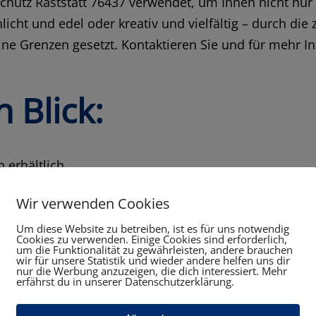
htschutz Raststatt 76437 verwendet, um Ihnen nicht nur
icht und edel oder kreativ und vielfältig – durch die 
ine Grenzen gesetzt. Kontaktieren Sie und für mehr I
n Blick:
 erhältlich
terialien
Wir verwenden Cookies
ptimalen Sicht- und Windschutz
ente
Um diese Website zu betreiben, ist es für uns notwendig
Cookies zu verwenden. Einige Cookies sind erforderlich,
um die Funktionalität zu gewährleisten, andere brauchen
haften bieten wir Ih
wir für unsere Statistik und wieder andere helfen uns dir
nur die Werbung anzuzeigen, die dich interessiert. Mehr
erfährst du in unserer Datenschutzerklärung.
 76437 an: