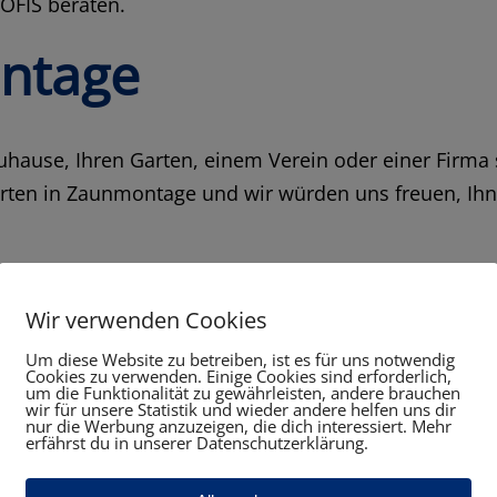
OFIS beraten.
ntage
ause, Ihren Garten, einem Verein oder einer Firma s
ten in Zaunmontage und wir würden uns freuen, Ihne
n Zufriedenheit. Dies ist kein leeres Versprechen, 
friedenheit unserer Kunden nämlich an oberster Stelle
Wir verwenden Cookies
Um diese Website zu betreiben, ist es für uns notwendig
bieten wir Ihnen
Cookies zu verwenden. Einige Cookies sind erforderlich,
um die Funktionalität zu gewährleisten, andere brauchen
wir für unsere Statistik und wieder andere helfen uns dir
nur die Werbung anzuzeigen, die dich interessiert. Mehr
erfährst du in unserer Datenschutzerklärung.