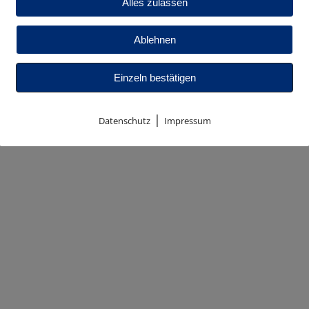
Alles zulassen
Ablehnen
Einzeln bestätigen
haften bieten wir Ih
|
Datenschutz
Impressum