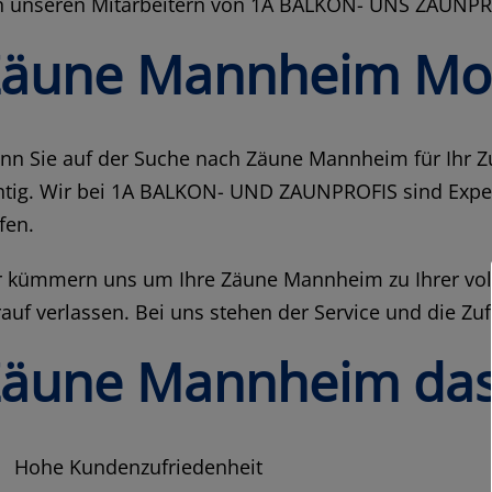
n unseren Mitarbeitern von 1A BALKON- UNS ZAUNPR
Zäune Mannheim Mo
n Sie auf der Suche nach Zäune Mannheim für Ihr Zuh
htig. Wir bei 1A BALKON- UND ZAUNPROFIS sind Exper
fen.
 kümmern uns um Ihre Zäune Mannheim zu Ihrer volle
auf verlassen. Bei uns stehen der Service und die Zu
äune Mannheim das 
Hohe Kundenzufriedenheit