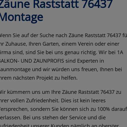
Zäune Raststatt 76437
Montage
enn Sie auf der Suche nach Zäune Raststatt 76437 fü
hr Zuhause, Ihren Garten, einem Verein oder einer
irma sind, sind Sie bei uns genau richtig. Wir bei 1A
BALKON- UND ZAUNPROFIS sind Experten in
Zaunmontage und wir würden uns freuen, Ihnen bei
hrem nächsten Projekt zu helfen.
Wir kümmern uns um Ihre Zäune Raststatt 76437 zu
hrer vollen Zufriedenheit. Dies ist kein leeres
Versprechen, sondern Sie können sich zu 100% darau
erlassen. Bei uns stehen der Service und die
ufriedenheit unserer Kunden nämlich an oberster