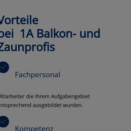
Vorteile
bei 1A Balkon- und
Zaunprofis
Fachpersonal
itarbeiter die Ihrem Aufgabengebiet
entsprechend ausgebildet wurden.
Kompetenz