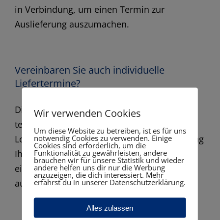
in Verbindung, um einen Termin zur
Auslieferung auszumachen.
Vereinbaren Sie auch individuelle
Liefertermine?
Die Auslieferung Ihrer Ware wird stets
Wir verwenden Cookies
telefonisch mit Ihnen vereinbart. Unser
Um diese Website zu betreiben, ist es für uns
notwendig Cookies zu verwenden. Einige
Logistik-Team meldet sich nach Fertigstellung
Cookies sind erforderlich, um die
Funktionalität zu gewährleisten, andere
Ihrer Bestellung umgehend bei Ihnen, um
brauchen wir für unsere Statistik und wieder
andere helfen uns dir nur die Werbung
einen Termin zur Auslieferung vor Ort
anzuzeigen, die dich interessiert. Mehr
erfährst du in unserer Datenschutzerklärung.
auszumachen.
Alles zulassen